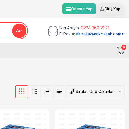
Ödeme Yap
Giriş Yap
Bizi Arayın:
0224 360 21 21
Ara
E-Posta:
akbasak@akbasak.com.tr
0
Sırala :
Öne Çıkanlar