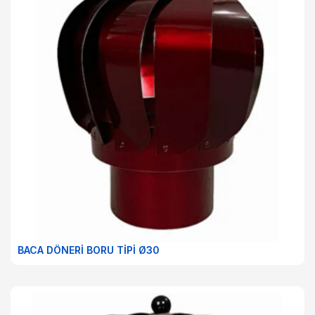
BACA DÖNERİ BORU TİPİ Ø30