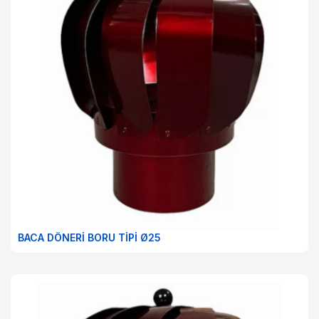
BACA DÖNERİ BORU TİPİ Ø25