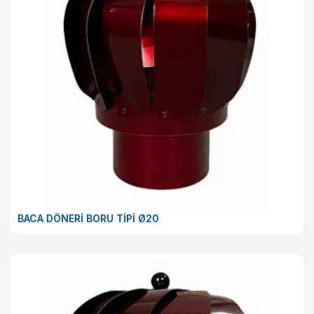
BACA DÖNERİ BORU TİPİ Ø20