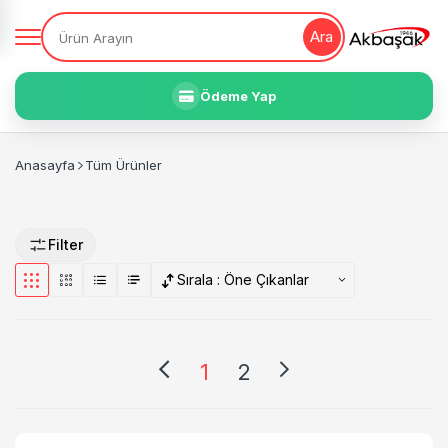
Ara
Ödeme Yap
Anasayfa
Tüm Ürünler
Filter
Sırala :
Öne Çıkanlar
1
2