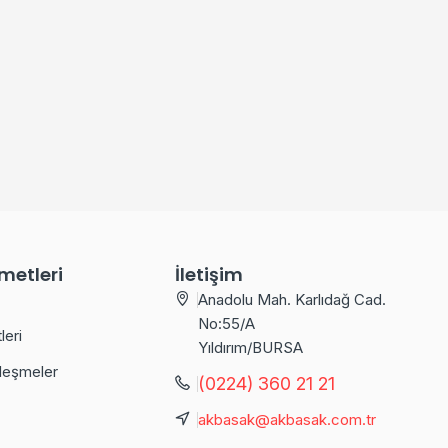
metleri
İletişim
Anadolu Mah. Karlıdağ Cad.
No:55/A
leri
Yıldırım/BURSA
leşmeler
(0224) 360 21 21
akbasak@akbasak.com.tr