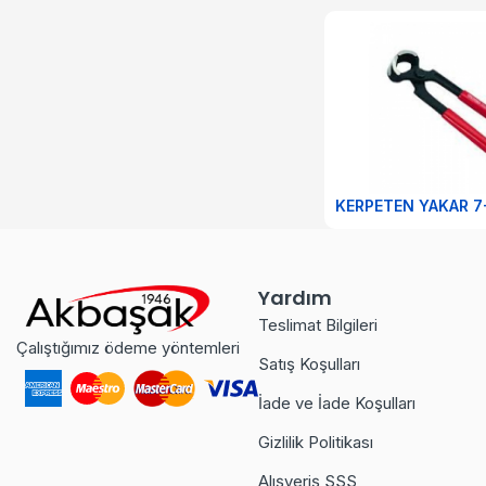
Fırçalar
Isı & Havalandırma
İş Güvenlik Ürünleri
KERPETEN YAKAR 7
İzolasyon
Kapı Kolları
Yardım
Teslimat Bilgileri
Kaynak Ürünleri
Çalıştığımız ödeme yöntemleri
Satış Koşulları
Kilitler
İade ve İade Koşulları
Kimyasal Ürünler
Gizlilik Politikası
Alışveriş SSS