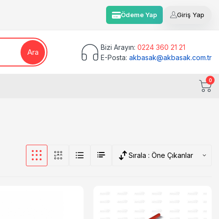
Ödeme Yap
Giriş Yap
Bizi Arayın:
0224 360 21 21
Ara
E-Posta:
akbasak@akbasak.com.tr
0
Sırala :
Öne Çıkanlar