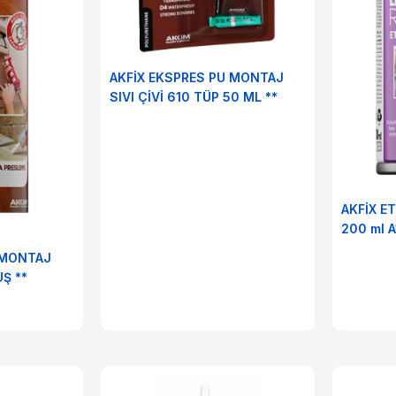
AKFİX EKSPRES PU MONTAJ
SIVI ÇİVİ 610 TÜP 50 ML **
AKFİX E
20
 MONTAJ
UŞ **