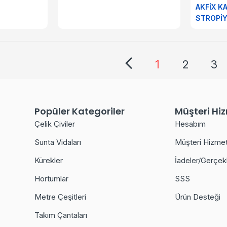
AKFİX K
STROPİY
1
2
3
Popüler Kategoriler
Müşteri Hiz
Çelik Çiviler
Hesabım
Sunta Vidaları
Müşteri Hizmet
Kürekler
İadeler/Gerçek
Hortumlar
SSS
Metre Çeşitleri
Ürün Desteği
Takım Çantaları