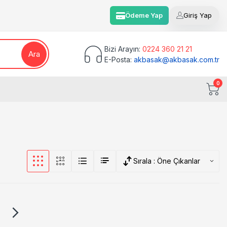
Ödeme Yap
Giriş Yap
Bizi Arayın:
0224 360 21 21
Ara
E-Posta:
akbasak@akbasak.com.tr
0
Sırala :
Öne Çıkanlar