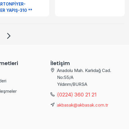
ARTONPİYER-
ER YAPIŞ-310 **
metleri
İletişim
Anadolu Mah. Karlıdağ Cad.
No:55/A
leri
Yıldırım/BURSA
leşmeler
(0224) 360 21 21
akbasak@akbasak.com.tr