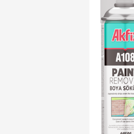
Fırçalar
Isı & Havalandırma
İş Güvenlik Ürünleri
İzolasyon
Kapı Kolları
Kaynak Ürünleri
Kilitler
Kimyasal Ürünler