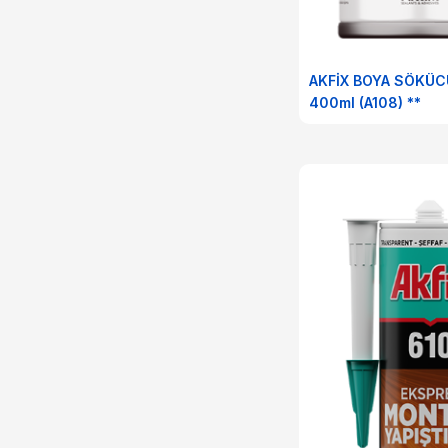
Merdivenler
Mobilya Ürünleri
AKFİX BOYA SÖKÜC
400ml (A108) **
Montaj Ürünleri
Naylon Branda & Halat
Örme Teller
Perde Rayları
Saplar
Sıhhi Tesisat Ürünleri
Teller