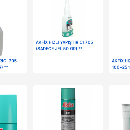
AKFİX HIZLI YAPIŞTIRICI 705
(SADECE JEL 50 GR) **
RICI 705
AKFİX HI
) **
100+25m