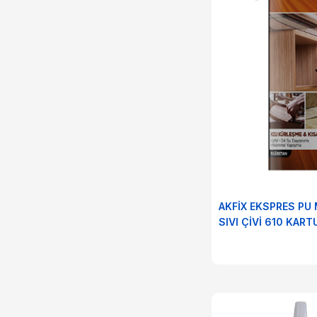
Usta Aletleri
Vidalar
Zincirler
AKFİX EKSPRES PU
SIVI ÇİVİ 610 KART