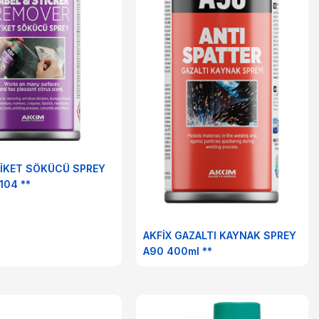
TİKET SÖKÜCÜ SPREY
0 ml A104 **
AKFİX GAZALTI KAYNAK SPREY
A90 400ml **