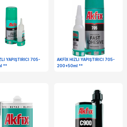
ZLI YAPIŞTIRICI 705-
AKFİX HIZLI YAPIŞTIRICI 705-
l **
200+50ml **