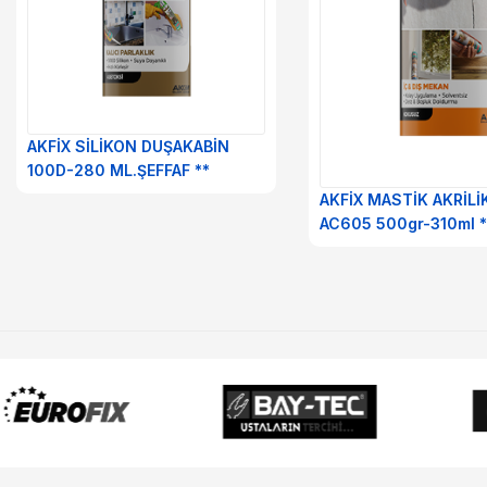
AKFİX SİLİKON DUŞAKABİN
100D-280 ML.ŞEFFAF **
AKFİX MASTİK AKRİLİ
AC605 500gr-310ml *