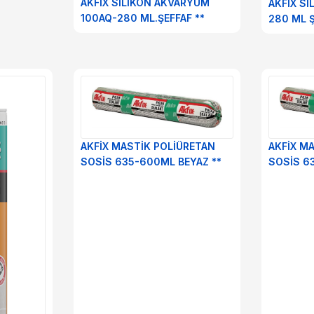
AKFİX SİLİKON AKVARYUM
AKFİX S
100AQ-280 ML.ŞEFFAF **
280 ML Ş
AKFİX MASTİK POLİÜRETAN
AKFİX M
SOSİS 635-600ML BEYAZ **
SOSİS 6