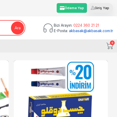
Ödeme Yap
Giriş Yap
Bizi Arayın:
0224 360 21 21
Ara
E-Posta:
akbasak@akbasak.com.tr
0