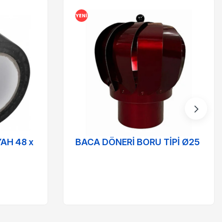
YENI
AH 48 x
BACA DÖNERİ BORU TİPİ Ø25