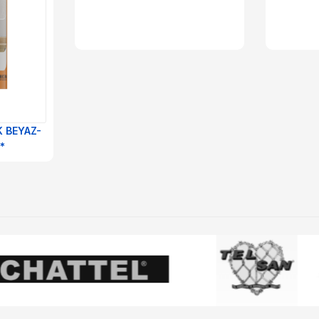
K BEYAZ-
*