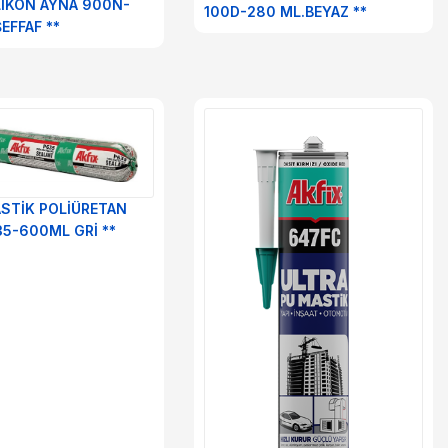
İLİKON AYNA 900N-
100D-280 ML.BEYAZ **
EFFAF **
ASTİK POLİÜRETAN
35-600ML GRİ **